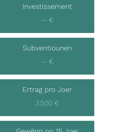
Investissement
-- €
Subventiounen
-- €
Ertrag pro Joer
3.500 €
Gewënn no 15 Joer