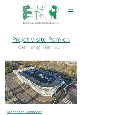
Projet Visite Remich
Gemeng Réimech
Technesch Donnéeën