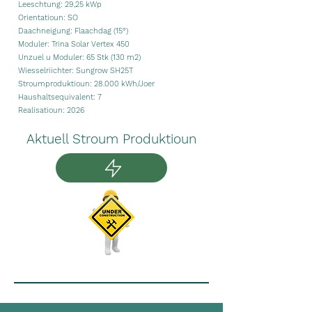
Leeschtung: 29,25 kWp
Orientatioun: SO
Daachneigung: Flaachdag (15°)
Moduler: Trina Solar Vertex 450
Unzuel u Moduler: 65 Stk
(130 m2)
Wiesselriichter: Sungrow SH25T
Stroumproduktioun: 28.000 kWh/Joer
Haushaltsequivalent: 7
Realisatioun: 2026
Aktuell Stroum Produktioun